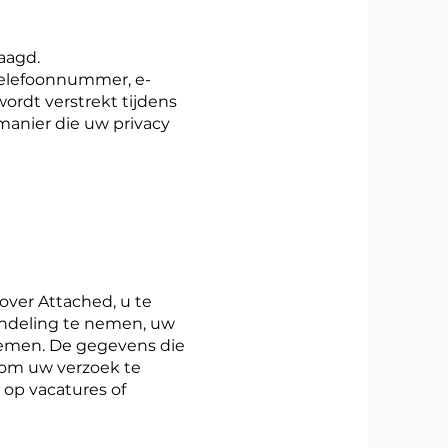
aagd.
telefoonnummer, e-
wordt verstrekt tijdens
anier die uw privacy
ver Attached, u te
andeling te nemen, uw
nemen. De gegevens die
 om uw verzoek te
op vacatures of