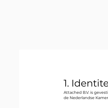
1. Identite
Attached B.V. is geves
de Nederlandse Ka
mer